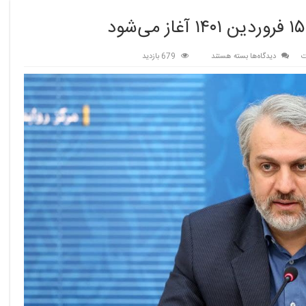
برای
ت
دیدگاه‌ها
بسته هستند
679 بازدید
برنامه
جامع
کنترل
قاچاق
کالا
از
۱۵
فروردین
۱۴۰۱
آغاز
می‌شود