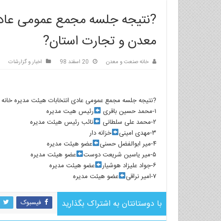
?نتیجه جلسه مجمع عمومی عادی
معدن و تجارت استان?
خانه صنعت و معدن
20 اسفند 98
اخبار و گزارشات
?نتیجه جلسه مجمع عمومی عادی انتخابات هیئت مدیره خانه
۱-محمد حسین باقری
رئیس هیت مدیره
۲-محمد علی سلطانی
نائب رئیس هیئت مدیره
۳-مهدی امینی
خزانه دار
۴-میر ابوالفضل حسنی
عضو هیئت مدیره
۵-میر یاسین شریعت دوست
عضو هیئت مدیره
۶-جواد علیزاد هوشیار
عضو هیئت مدیره
۷-امیر نراقی
عضو هیئت مدیره
با دوستانتان به اشتراک بگذارید
فیسبوک