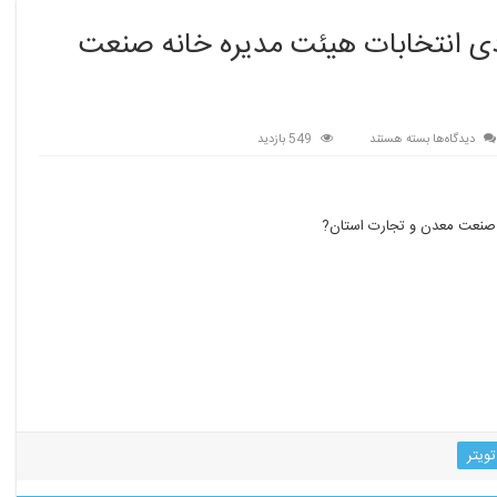
 انتخابات هیئت مدیره خانه صنعت
برای
دیدگاه‌ها
بسته هستند
549 بازدید
?
نتیجه
جلسه
مجمع
 صنعت معدن و تجارت استان?
عمومی
عادی
انتخابات
هیئت
مدیره
خانه
صنعت
معدن
و
تجارت
تویتر
استان?