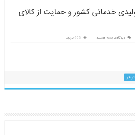
تولیدی خدماتی کشور و حمایت از کالای
برای
دیدگاه‌ها
بسته هستند
605 بازدید
قانون
حداکثر
استفاده
از
توان
تولیدی
تویتر
خدماتی
کشور
و
حمایت
از
کالای
ایرانی