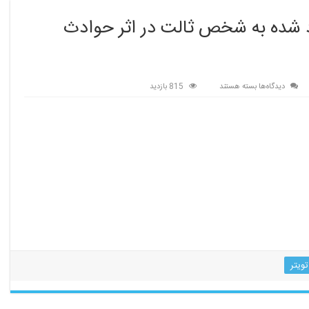
د شده به شخص ثالت در اثر حوادث
برای
دیدگاه‌ها
بسته هستند
815 بازدید
قانون
بمیه
اجباری
خسارات
وارد
شده
به
شخص
ثالت
در
اثر
حوادث
ناشی
تویتر
از
وسیله
نقلیه