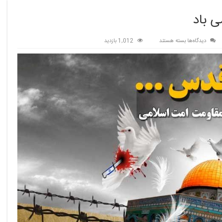
ی باد
برای
دیدگاه‌ها
بسته هستند
1,012 بازدید
فرا
رسیدن
روز
جهانی
قدس
گرامی
باد