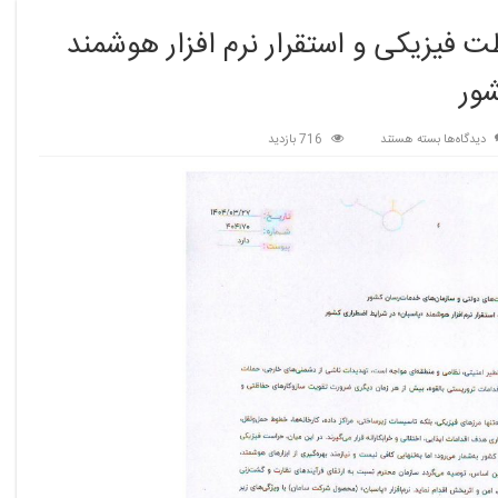
 فیزیکی و استقرار نرم افزار هوشمند
ور
برای
دیدگاه‌ها
بسته هستند
716 بازدید
ضرورت
ارتقاء
سامانه
های
حفاظت
فیزیکی
و
استقرار
نرم
افزار
هوشمند
“پاسبان”
در
شرایط
اضطراری
کشور