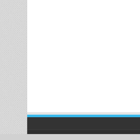
رخانجات و معادن استان
| طراحی و مدیریت توسط
آرمین زرندی