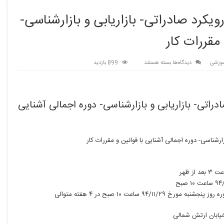
ویکرد صادراتی- بازاریابی و بازارشناسی-
مقررات کار
برای
موزشی
دیدگاه‌ها
بسته هستند
899 بازدید
دوره
آموزشی
بسته
بندی
دراتی- بازاریابی و بازارشناسی- دوره اجمالی آشنایی
کالا
با
رویکرد
صادراتی-
زارشناسی- دوره اجمالی آشنایی با قوانین و مقررات کار
بازاریابی
و
بازارشناسی-
دوره
اجمالی
۹ ساعت ۱۰ صبح در ۴ هفته متوالی
آشنایی
با
قوانین
 خیابان ارتش شمالی
و