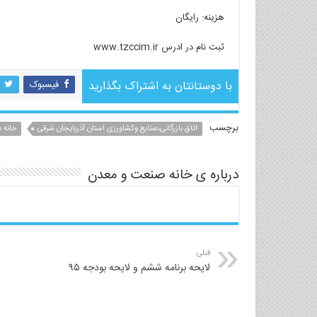
هزینه: رایگان
ثبت نام در ادرس www.tzccim.ir
با دوستانتان به اشتراک بگذارید
فیسبوک
برچسب
اتاق بازرگانی،صنایع وکشاورزی استان آذربایجان شرقی
خانه 
درباره ی خانه صنعت و معدن
قبلی
لایحه برنامه ششم و لایحه بودجه ۹۵