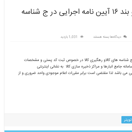
مصوب سال ۱۳۹۵ هیت .زیران و بند ۱۶ آیین نامه اجرایی در ج شناسه
برای
دیدگاه‌ها
بسته هستند
1,031 بازدید
مصوب
سال
۱۳۹۵
هیت
بند ۱۶ آیین نامه اجرایی در ج شناسه های کالاو رهگیری کالا در خصوص ثبت کد پستی و مشخصات
.زیران
نه جامع انبارها و مراکز ذخیره سازی کالا به نشانی اینترنتی
و
دها الزامی می باشد لذا مقتضی است برابر مقررات اعلام موجودی واحد ضروری و از
بند
۱۶
آیین
نامه
اجرایی
در
ج
شناسه
تویتر
های
کالا