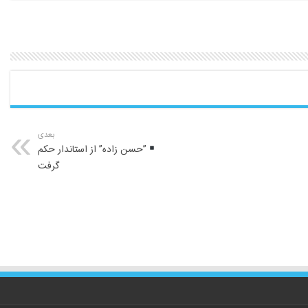
بعدی
”حسن زاده” از استاندار حکم
گرفت