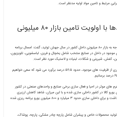
تعطیل
رایی مرتبط و تامین مواد اولیه مدنظر است.
در
سال
“جهش
تولید”/
فعال سازی ظرفیت خالی واحدها با اولویت تامین بازار ۸۰ میلیونی
فعال
سازی
ظرفیت
خالی
واحدها
شور در سال جهش
.
تولید، گفت: امسال برنامه
با
 موجود در داخل در صنایع منتخب شامل یخچال و
.
فریزر، لباسشویی، تلویزیون،
اولویت
، کفش، شیرینی و شکلات، لبنیات و لاستیک مورد نظر است.
تامین
بازار
ی موجود، حدود ۵۲٫۵ درصد برآورد می شود
.
که سعی خواهیم
۸۰
میلیونی
داخل
کشور
م های موثر در احیا و فعال سازی برخی صنایع و واحدهای صنعتی در
.
کشور
.
ارزبری
 داشت و برای داخلی سازی حدود
.
۳ میلیارد و ۸۰۰ میلیون یورو برنامه ریزی شده
ی تولید محصولات خاص و پیشران
.
شامل پارچه چادر مشکی، پارچه، پوشاک،