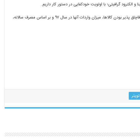
و الکترود گرافیتی؛ با اولویت خودکفایی در دستور کار داریم.
ق پذیر بودن کالاها، میزان واردات آنها در
.
سال ۹۷ و بر اساس مصرف سالانه،
م.مرن. سمو. کرد. پپر. درد.
تویتر