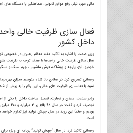
مالی مورد نیاز، رفع موانع قانونی، هماهنگی با دستگاه های اج
داخل کشور
وزیر صمت با اشاره به تاکید مقام معظم رهبری در خصوص توجه به بازار ۸۰ میلیونی داخل ک
فعال سازی ظرفیت خالی واحدها با هدف توجه به ظرفیت های
خودرو، نخ، پارچه و پوشاک، فرش ماشینی، چرم سبک و سنگین
رحمانی تصریح کرد: در صنایع یاد شده متوسط میزان بهره‌برداری از ظرفیت ها
نمود با فعالسازی ظرفیت های خالی، این رقم را به بیش از ۶۵٫۵ درصد برسانیم.
وزیر صنعت، معدن و تجارت، تعمیق ساخت داخل را یکی از اهر
توصیف کرد و گفت: در سال ۹۸ بالغ بر ۳ میلیارد و ۴۰۰ میلیون یورو کالا در کشور داخلی سازی شده و با این میزان، شاهد کاهش
بودیم و حتماً این روند در سال جهش تولید نیز تداوم خواهد
است.
رحمانی تاکید کرد: در سال “جهش تولید” برنامه ای ویژه برا