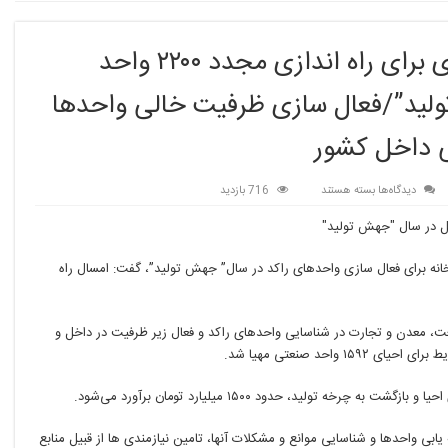
وزیر صمت اعلام کرد: برنامه ریزی برای راه اندازی مجدد ۲۲۰۰ واحد
لید”/فعال سازی ظرفیت خالی واحدها
برای
دیدگاه‌ها
بسته هستند
716 بازدید
وزیر
صمت
اعلام
کرد:
تخانه برای فعال سازی واحدهای راکد در سال” جهش
.
تولید”، گفت: امسال راه
برنامه
ریزی
برای
صنعت، معدن و تجارت در شناسایی واحدهای راکد و فعال زیر ظرفیت
.
در داخل و
راه
حد صنعتی مهیا شد.
اندازی
مجدد
.
بازگشت به چرخه تولید، حدود ۱۵۰۰ میلیارد تومان برآورد می‌شود.
۲۲۰۰
واحد
صنعتی
یابی واحدها و شناسایی موانع و مشکلات آنها، تامین نیازمندی ها
.
از قبیل منابع