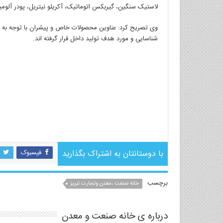
لاستیک سنگین، گیربکس اتوماتیک، آکریلو نیتریل، پودر آلومینا 
وی تصریح کرد: عناوین محصولات خاص و پیشران با توجه به قاچا
شناسایی و مورد هدف تولید داخل قرار گرفته اند.
جهش تولید
فرد. مرم. گکپ. درد.سرد. یرم.کرش. وید.ممن. مکم. ییو.یزر. ئن
با دوستانتان به اشتراک بگذارید
فیسبوک
برچسب
خانه صنعت ،معدن وتجارت تبریز
درباره ی خانه صنعت و معدن