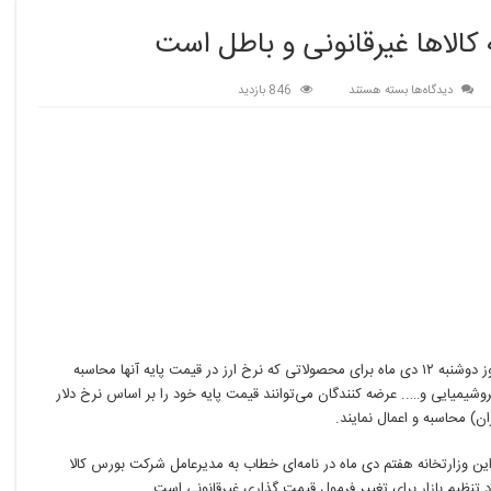
 کالاها غیرقانونی و باطل است
برای
دیدگاه‌ها
بسته هستند
846 بازدید
تغییر
نرخ
ارز
محاسبه
قیمت
پایه
کالاها
غیرقانونی
و
باطل
است
?شرکت بورس کالا پنجم دی ماه در ابلاغیه‌ای اعلام کرد که از روز دوشنبه ۱۲ دی ماه برای محصولاتی که نرخ ارز در قیمت پایه آنها محاسبه
شیمیایی و….. عرضه کنندگان می‌توانند قیمت پایه خود را بر اساس نرخ دلار
ران) محاسبه و اعمال نمایند.
ن وزارتخانه هفتم دی ماه در نامه‌ای خطاب به مدیرعامل شرکت بورس کالا
د تنظیم بازار برای تغییر فرمول قیمت گذاری غیرقانونی است.