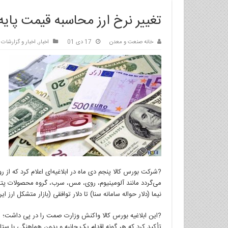
تغییر نرخ ارز محاسبه قیمت پایه
خانه صنعت و معدن
17 دی 01
اخبار
,
اخبار و گزارشات
می‌گردد مانند آلومینیوم، روی، مس، سرب، گروه محصولات پترو
نیما (دلار حواله سامانه سنا) تا دلار توافقی (بازار متشکل ارز ای
?این ابلاغیه بورس کالا واکنش وزارت صمت را در پی داشت؛ ای
تأکید کرد که هر گونه اقدام یک جانبه و بدون هماهنگی با ستا