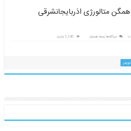
 همگن متالورژی اذربایجانشرقی
برای
ت
دیدگاه‌ها
بسته هستند
1,141 بازدید
برگزاری
انتخابات
انجمن
صنایع
تویتر
همگن
متالورژی
اذربایجانشرقی
۹۸/۰۷/۱۰