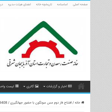
صفحه اصلی
اساسنامه
تاریخچه خانه
اعضای هیئت مدیره
درب
اخبار و گزارشات
گالری
لیست واحد
خانه
/
افتتاح فاز دوم مس سونگون با حضور جهانگیری
/
9408