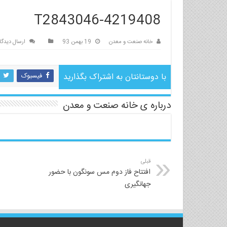
T2843046-4219408
خانه صنعت و معدن
19 بهمن 93
ارسال دیدگا
با دوستانتان به اشتراک بگذارید
فیسبوک
درباره ی خانه صنعت و معدن
قبلی
افتتاح فاز دوم مس سونگون با حضور
جهانگیری