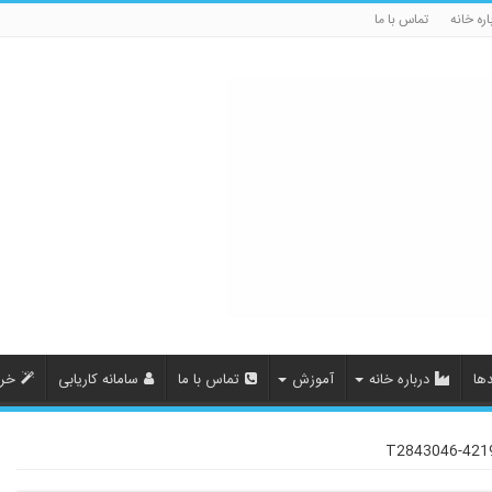
اره خانه
تماس با ما
ها
درباره خانه
آموزش
تماس با ما
سامانه کاریابی
خری
T2843046-421