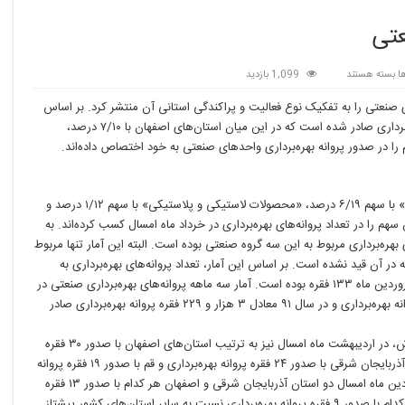
عتی
برای
ها
بسته هستند
1,099 بازدید
استان‌های
ی صنعتی را به تفکیک نوع فعالیت و پراکندگی استانی آن منتشر کرد. بر اساس
پیشتاز
در
آمار اعلام شده در خرداد ماه امسال تعداد ۲۸۱ فقره پروانه بهره‌برداری صادر شده است که در این میان استان‌های اصفهان با ۷/۱۰ درصد،
توسعه
صنعتی
بر اساس آمارهای گزارش شده گروه «محصولات کانی غیرفلزی» با سهم ۶/۱۹ درصد، «محصولات لاستیکی و پلاستیکی» با سهم ۱/۱۲ درصد و
دنی‌ها» با سهم ۷/۱۱ درصد بیشترین سهم را در تعداد پروانه‌های بهره‌برداری در خرداد ماه امسال کسب کرده‌اند. به
رد که حدود ۴۳ درصد از پروانه‌های بهره‌برداری مربوط به این سه گروه صنعتی بوده است. البته این آمار تنها مربوط
ر آن قید نشده است. بر اساس این آمار، تعداد پروانه‌های بهره‌برداری به
تفکیک فعالیت‌های صنعتی در اردیبهشت ماه ۲۷۴ فقره و در فروردین ماه ۱۳۳ فقره بوده است. آمار سه ماهه پروانه‌های بهره‌برداری صنعتی در
حالی منتشر شده که در سال ۹۲ معادل ۲ هزار و ۷۸۵ فقره پروانه بهره‌برداری و در سال ۹۱ معادل ۳ هزار و ۲۲۹ فقره پروانه بهره‌برداری صادر
بر اساس این گزارش، در اردیبهشت ماه امسال نیز به ترتیب استان‌های اصفهان با صدور ۳۰ فقره
پروانه بهره‌برداری، آذربایجان شرقی با صدور ۲۴ فقره پروانه بهره‌برداری و قم با صدور ۱۹ فقره پروانه
بهره‌برداری در صدر قرار داشتند. این در حالی است که در فروردین ماه امسال دو استان‌ آذربایجان شرقی و اصفهان هر کدام با صدور ۱۳ فقره
پروانه بهره‌برداری و استان‌های تهران و خراسان رضوی نیز هر کدام با صدور ۹ فقره پروانه بهره‌برداری نسبت به سایر استان‌های کشور پیشتاز